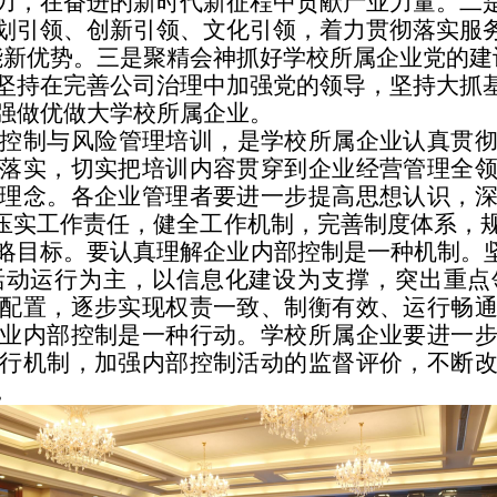
力，在奋进的新时代新征程中贡献产业力量。二
划引领、创新引领、文化引领，着力贯彻落实服务
能新优势。三是聚精会神抓好学校所属企业党的建
坚持在完善公司治理中加强党的领导，坚持大抓
强做优做大学校所属企业。
控制与风险管理培训，是学校所属企业认真贯
落实，切实把培训内容贯穿到企业经营管理全
理念。各企业管理者要进一步提高思想认识，
，压实工作责任，健全工作机制，完善制度体系，
略目标。要认真理解企业内部控制是一种机制。坚
活动运行为主，以信息化建设为支撑，突出重点
配置，逐步实现权责一致、制衡有效、运行畅
业内部控制是一种行动。学校所属企业要进一
行机制，加强内部控制活动的监督评价，不断
。