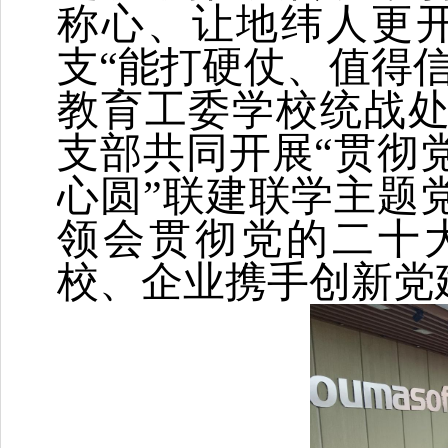
称心、让地纬人更
支“能打硬仗、值得
教育工委学校统战
支部共同开展
“贯彻
心圆”联建联学主题
领会贯彻党的二十
校、企业携手创新党