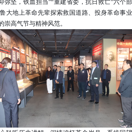
信仰弥坚，铁血担当”“重建省委，抗日救亡”六
鲁大地上革命先辈探索救国道路、投身革命事
的崇高气节与精神风范。